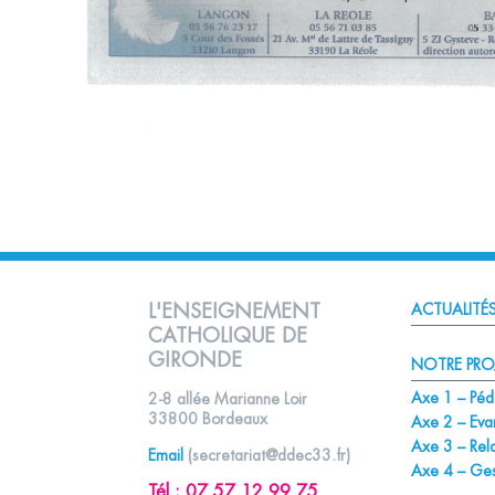
L'ENSEIGNEMENT
ACTUALITÉ
CATHOLIQUE DE
GIRONDE
NOTRE PRO
Axe 1 – Péd
2-8 allée Marianne Loir
33800 Bordeaux
Axe 2 – Evan
Axe 3 – Rela
Email
(
secretariat@ddec33.fr
)
Axe 4 – Ges
Tél :
07 57 12 99 75